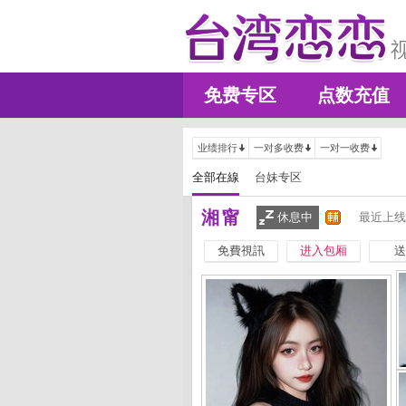
免费专区
点数充值
业绩排行
一对多收费
一对一收费
全部在線
台妹专区
湘甯
休息中
最近上线
免費視訊
进入包厢
送