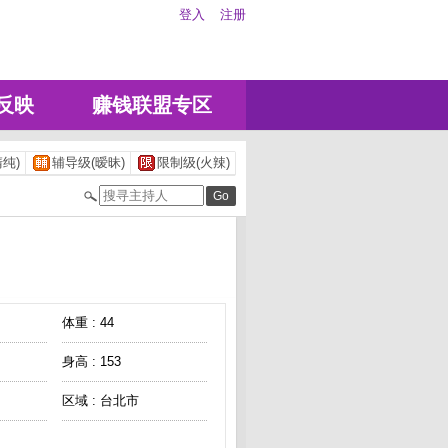
登入
注册
反映
赚钱联盟专区
纯)
辅导级(暧昧)
限制级(火辣)
体重 : 44
身高 : 153
区域 : 台北市