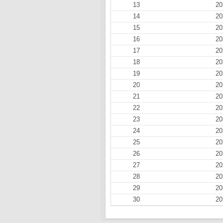
13
20
14
20
15
20
16
20
17
20
18
20
19
20
20
20
21
20
22
20
23
20
24
20
25
20
26
20
27
20
28
20
29
20
30
20