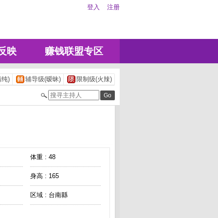
登入
注册
反映
赚钱联盟专区
纯)
辅导级(暧昧)
限制级(火辣)
体重 : 48
身高 : 165
区域 : 台南縣