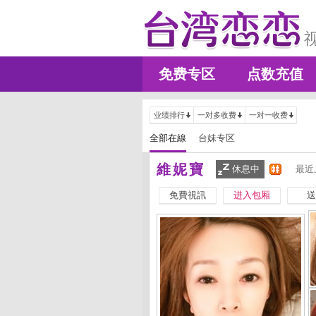
免费专区
点数充值
业绩排行
一对多收费
一对一收费
全部在線
台妹专区
維妮寶
休息中
最近
免費視訊
进入包厢
送